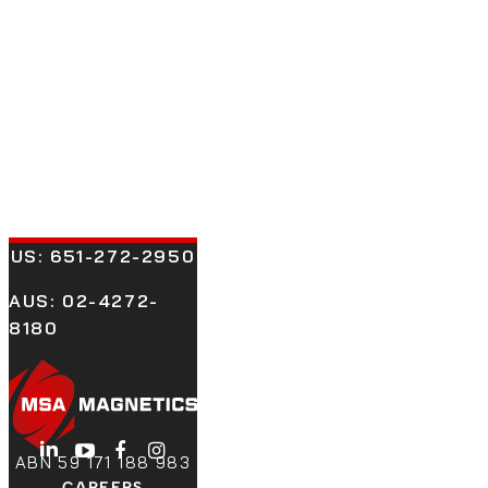
US:
651-272-2950
AUS: 02-4272-
8180
LinkedIn
YouTube
Facebook
Instagram
ABN 59 171 188 983
CAREERS